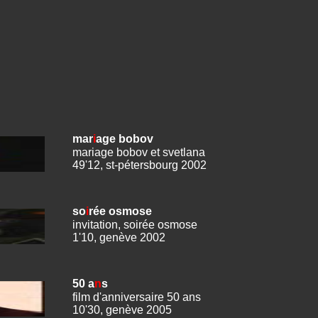
mar
i
age bobov
mariage bobov et svetlana
49'12, st-pétersbourg 2002
so
i
rée osmose
invitation, soirée osmose
1'10, g
enève 2002
50 a
n
s
film d'anniversaire 50 ans
10'30, genève 2005