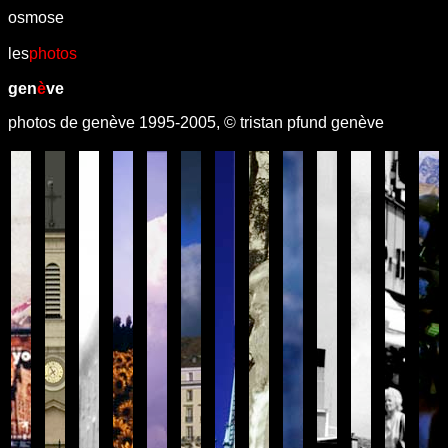
osmose
les
photos
gen
è
ve
photos de genève 1995-2005, © tristan pfund genève