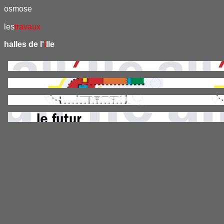
osmose
les
travaux
halles de l'
î
lle