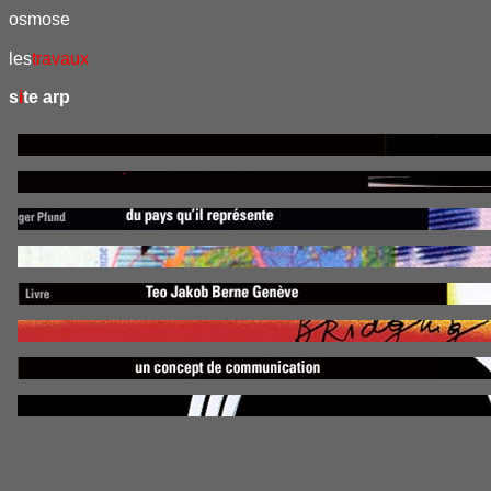
osmose
les
travaux
s
i
te arp