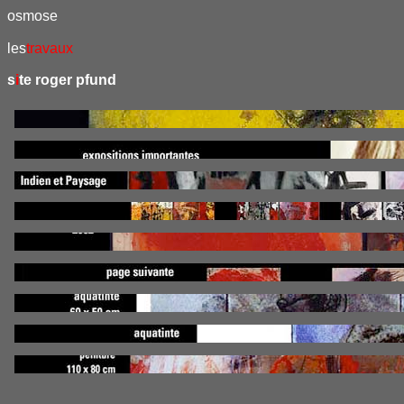
osmose
les
travaux
s
i
te
roger pfund